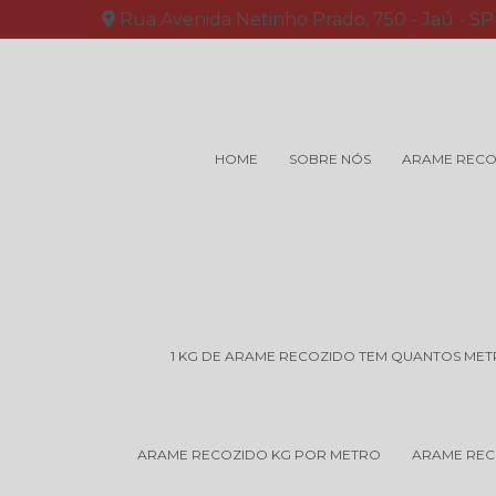
Rua Avenida Netinho Prado, 750 - Jaú - SP
HOME
SOBRE NÓS
ARAME RECO
1 KG DE ARAME RECOZIDO TEM QUANTOS ME
ARAME RECOZIDO KG POR METRO
ARAME REC