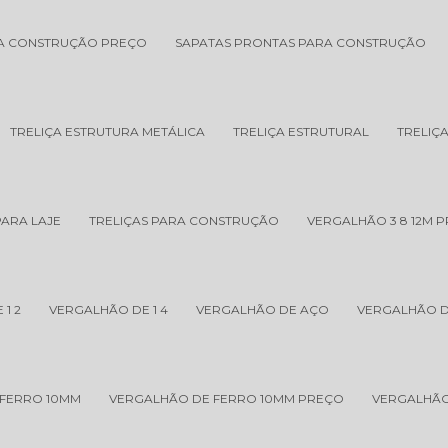
RA CONSTRUÇÃO PREÇO
SAPATAS PRONTAS PARA CONSTRUÇÃO
TRELIÇA ESTRUTURA METÁLICA
TRELIÇA ESTRUTURAL
TRELIÇ
PARA LAJE
TRELIÇAS PARA CONSTRUÇÃO
VERGALHÃO 3 8 12M 
1 2
VERGALHÃO DE 1 4
VERGALHÃO DE AÇO
VERGALHÃO D
 FERRO 10MM
VERGALHÃO DE FERRO 10MM PREÇO
VERGALHÃO