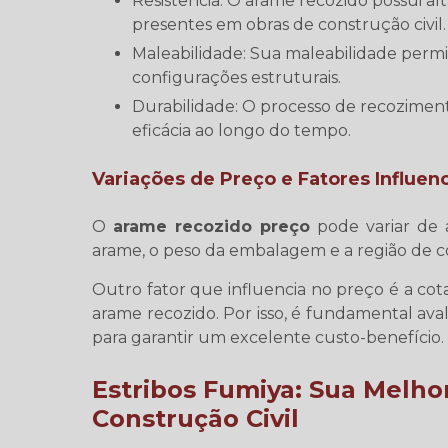
Resistência: O arame recozido possui alta resistência, sendo capaz de suportar as tensões
presentes em obras de construção civil.
Maleabilidade: Sua maleabilidade permite curvas e dobras para se adaptar a diferentes
configurações estruturais.
Durabilidade: O processo de recozimento aumenta a durabilidade do arame, garantindo sua
eficácia ao longo do tempo.
Variações de Preço e Fatores Influen
O
arame recozido preço
pode variar de 
arame, o peso da embalagem e a região de 
Outro fator que influencia no preço é a cot
arame recozido. Por isso, é fundamental ava
para garantir um excelente custo-benefício.
Estribos Fumiya: Sua Melh
Construção Civil