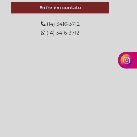
Entre em contato
Arame recozido valor
Barra de vergalhão
(14) 3416-3712
(14) 3416-3712
Barra de vergalhão 1 4
Barra de vergalhão 3 8
Barra de vergalhão 5 16
Brocas para construção
Brocas para construção civil
Coluna construção civil
Coluna para construção
Coluna para construção 3 8
Coluna para construção de casas