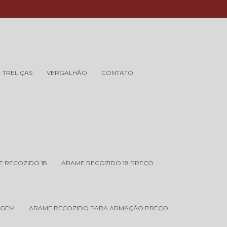
6-3712
contato@estribosfumiyajau.com.br
TRELIÇAS
VERGALHÃO
CONTATO
 RECOZIDO 18
ARAME RECOZIDO 18 PREÇO
AGEM
ARAME RECOZIDO PARA ARMAÇÃO PREÇO