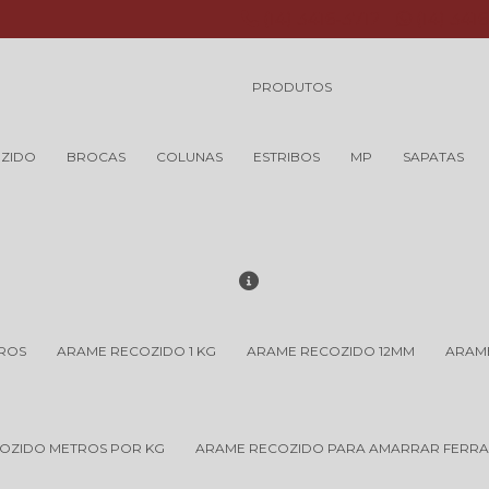
(14) 3416-3712
(14) 341
PRODUTOS
ZIDO
BROCAS
COLUNAS
ESTRIBOS
MP
SAPATAS
TROS
ARAME RECOZIDO 1 KG
ARAME RECOZIDO 12MM
ARAME
OZIDO METROS POR KG
ARAME RECOZIDO PARA AMARRAR FERR