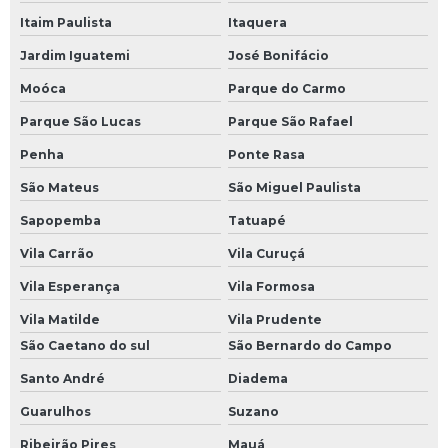
Itaim Paulista
Itaquera
Jardim Iguatemi
José Bonifácio
Moóca
Parque do Carmo
Parque São Lucas
Parque São Rafael
Penha
Ponte Rasa
São Mateus
São Miguel Paulista
Sapopemba
Tatuapé
Vila Carrão
Vila Curuçá
Vila Esperança
Vila Formosa
Vila Matilde
Vila Prudente
São Caetano do sul
São Bernardo do Campo
Santo André
Diadema
Guarulhos
Suzano
Ribeirão Pires
Mauá