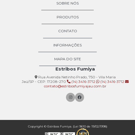
SOBRE NÓS
PRODUTOS
CONTATO
INFORMAÇÕES
MAPA DO SITE
Estribos Fumiya
Rua Avenida Netinho Prado, 750 - Vila Maria
Jaú/SP - CEP: 17208-270
(14) 3416-3712
(14) 3416-3712
contato@estribosfumiyajau.com.br
Copyright © Estribos Fumiya. (Lei 9610 de 19/02/1998)
W3C
W3C