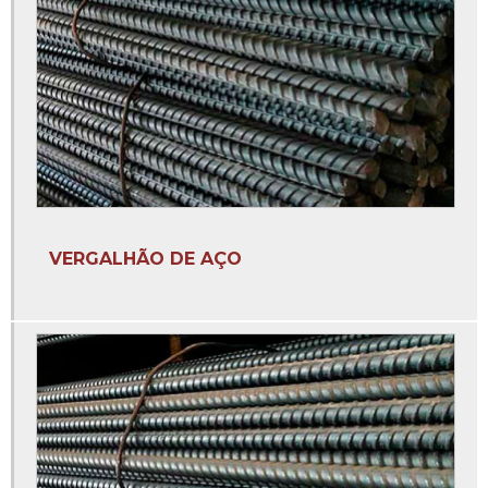
Estribos de ferro 3 8
Estribos de ferro para coluna
Estribos de ferro para construção preço
Estribos para construção
Estribos para construção civil
Estribos para vigas
Estribos prontos para construção civil
VERGALHÃO DE AÇO
Fábrica de arame recozido
Fábrica de coluna
Fábrica de coluna de ferro
Fábrica de colunas vigas e sapatas
Fábrica de estribo
Fábrica de estribo para construção