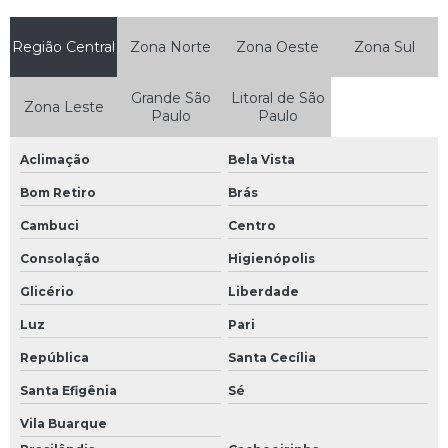
Onde comprar arame recozido
Região Central
Zona Norte
Zona Oeste
Zona Sul
Onde comprar arame recozido no atacado
Preço arame recozido
Grande São
Litoral de São
Zona Leste
Paulo
Paulo
Preço arame recozido 18
Preço arame recozido kg
Aclimação
Bela Vista
Preço de coluna pronta para construção civil
Bom Retiro
Brás
Cambuci
Centro
Preço do arame recozido
Consolação
Higienópolis
Preço do arame recozido torcido
Glicério
Liberdade
Preço kg arame recozido
Luz
Pari
Sapata para coluna
República
Santa Cecília
Sapata para coluna de ferro
Santa Efigênia
Sé
Sapata para construção civil
Vila Buarque
Sapata para construção civil preço