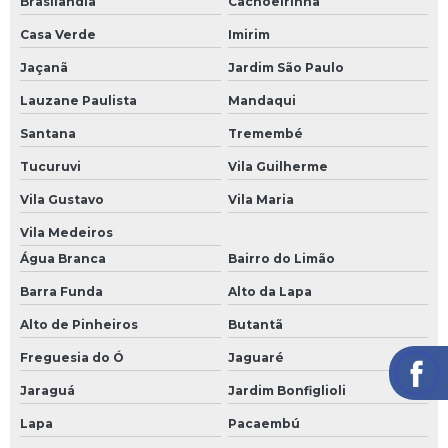
Brasilândia
Cachoeirinha
Sapatas para construção
Casa Verde
Imirim
Sapatas para construção preço
Jaçanã
Jardim São Paulo
Sapatas prontas para construção
Lauzane Paulista
Mandaqui
Treliça aço
Santana
Tremembé
Treliça de ferro 12m preço
Tucuruvi
Vila Guilherme
Treliça de ferro para coluna
Vila Gustavo
Vila Maria
Vila Medeiros
Treliça estrutura metálica
Água Branca
Bairro do Limão
Treliça estrutural
Barra Funda
Alto da Lapa
Treliça para coluna de concreto preço
Alto de Pinheiros
Butantã
Treliça para construção civil
Freguesia do Ó
Jaguaré
Treliça para laje
Jaraguá
Jardim Bonfiglioli
Treliças para construção
Lapa
Pacaembú
Vergalhão 3 8 12m preço