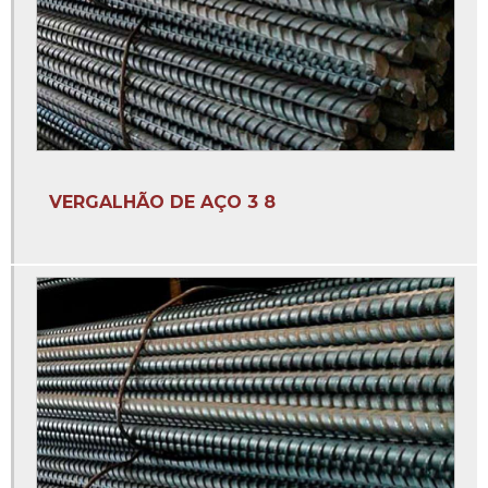
Empresa de brocas
Empresa fabricante de brocas
Empresas de coluna
Estribo para coluna 3 8
Estribo para coluna 5 16
VERGALHÃO DE AÇO 3 8
Estribo para coluna de concreto
Estribo para coluna de ferro
Estribo redondo para coluna
Estribos à venda
Estribos colunas
Estribos de ferro
Estribos de ferro 12x27