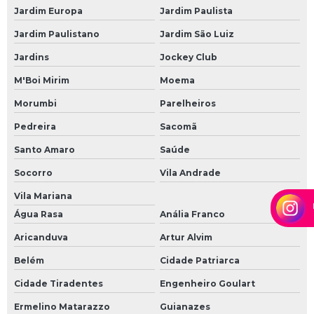
Vergalhão de ferro 3 8
Jardim Europa
Jardim Paulista
Vergalhão de ferro 5 16
Jardim Paulistano
Jardim São Luiz
Vergalhão de ferro 5mm
Jardins
Jockey Club
Vergalhão de ferro para construção
M'Boi Mirim
Moema
Vergalhão para coluna
Morumbi
Parelheiros
Vergalhão para construção
Pedreira
Sacomã
Vergalhão para construção civil
Santo Amaro
Saúde
Socorro
Vila Andrade
Vergalhão para construção civil preço
Vila Mariana
Vergalhões para fazer coluna
Água Rasa
Anália Franco
Aricanduva
Artur Alvim
Belém
Cidade Patriarca
Cidade Tiradentes
Engenheiro Goulart
Ermelino Matarazzo
Guianazes