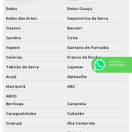
Embu
Embu Guaçú
Embu das Artes
Itapecerica da Serra
Osasco
Barueri
Jandira
Cotia
Itapevi
Santana de Parnaíba
Caierias
Franco da Rocha
chamar no
WhatsApp
Taboão da Serra
Cajamar
Arujá
Alphaville
Mairiporã
ABC
ABCD
Bertioga
Cananéia
Caraguatatuba
Cubatão
Guarujá
Ilha Comprida