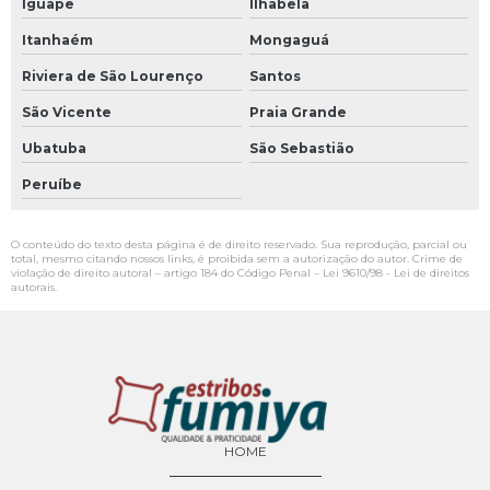
Iguape
Ilhabela
Itanhaém
Mongaguá
Riviera de São Lourenço
Santos
São Vicente
Praia Grande
Ubatuba
São Sebastião
Peruíbe
O conteúdo do texto desta página é de direito reservado. Sua reprodução, parcial ou
total, mesmo citando nossos links, é proibida sem a autorização do autor. Crime de
violação de direito autoral – artigo 184 do Código Penal –
Lei 9610/98 - Lei de direitos
autorais
.
HOME