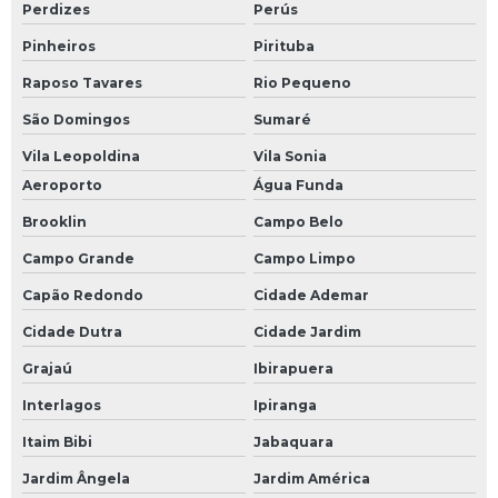
Perdizes
Perús
Vergalhão 5mm
Pinheiros
Pirituba
Vergalhão 8mm
Raposo Tavares
Rio Pequeno
Vergalhão à venda
São Domingos
Sumaré
Vergalhão de 1 2
Vila Leopoldina
Vila Sonia
Aeroporto
Água Funda
Vergalhão de 1 4
Brooklin
Campo Belo
Vergalhão de aço
Campo Grande
Campo Limpo
Vergalhão de aço 3 8
Capão Redondo
Cidade Ademar
Vergalhão de aço preço
Cidade Dutra
Cidade Jardim
Vergalhão de ferro
Grajaú
Ibirapuera
Vergalhão de ferro 10mm
Interlagos
Ipiranga
Vergalhão de ferro 10mm preço
Itaim Bibi
Jabaquara
Vergalhão de ferro 3 4
Jardim Ângela
Jardim América