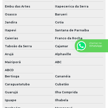
Embu das Artes
Itapecerica da Serra
Osasco
Barueri
Jandira
Cotia
Itapevi
Santana de Parnaíba
Caierias
Franco da Rocha
chamar no
Taboão da Serra
Cajamar
WhatsApp
Arujá
Alphaville
Mairiporã
ABC
ABCD
Bertioga
Cananéia
Caraguatatuba
Cubatão
Guarujá
Ilha Comprida
Iguape
Ilhabela