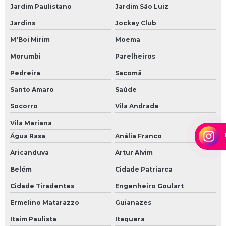
Vergalhão de ferro 5 16
Jardim Paulistano
Jardim São Luiz
Vergalhão de ferro 5mm
Jardins
Jockey Club
Vergalhão de ferro para construção
M'Boi Mirim
Moema
Vergalhão para coluna
Morumbi
Parelheiros
Vergalhão para construção
Pedreira
Sacomã
Vergalhão para construção civil
Santo Amaro
Saúde
Socorro
Vila Andrade
Vergalhão para construção civil preço
Vila Mariana
Vergalhões para fazer coluna
Água Rasa
Anália Franco
Aricanduva
Artur Alvim
Belém
Cidade Patriarca
Cidade Tiradentes
Engenheiro Goulart
Ermelino Matarazzo
Guianazes
Itaim Paulista
Itaquera