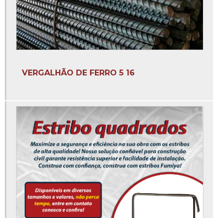
Empresa fabricante de brocas
Empresas de coluna
Estribo para coluna 3 8
Estribo para coluna 5 16
VERGALHÃO DE FERRO 5 16
Estribo para coluna de concreto
Estribo para coluna de ferro
Estribo redondo para coluna
Estribos à venda
Estribos colunas
Estribos de ferro
Estribos de ferro 12x27
Estribos de ferro 3 8