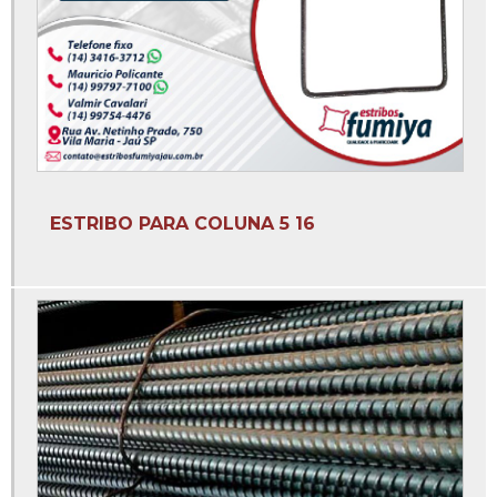
Estribos de ferro para coluna
Estribos de ferro para construção preço
Estribos para construção
Estribos para construção civil
Estribos para vigas
Estribos prontos para construção civil
ESTRIBO PARA COLUNA 5 16
Fábrica de arame recozido
Fábrica de coluna
Fábrica de coluna de ferro
Fábrica de colunas vigas e sapatas
Fábrica de estribo
Fábrica de estribo para construção
Fábrica de estribos para construção civil