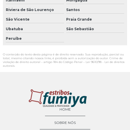
Itanhaém
Mongaguá
Riviera de São Lourenço
Santos
São Vicente
Praia Grande
Ubatuba
São Sebastião
Peruíbe
O conteúdo do texto desta página é de direito reservado. Sua reprodução, parcial ou
total, mesmo citando nossos links, é proibida sem a autorização do autor. Crime de
violação de direito autoral – artigo 184 do Código Penal –
Lei 9610/98 - Lei de direitos
autorais
.
HOME
SOBRE NÓS