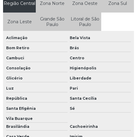
Região Central
Zona Norte
Zona Oeste
Zona Sul
Onde comprar arame recozido no atacado
Preço arame recozido
Grande São
Litoral de São
Zona Leste
Paulo
Paulo
Preço arame recozido 18
Preço arame recozido kg
Aclimação
Bela Vista
Preço de coluna pronta para construção civil
Bom Retiro
Brás
Cambuci
Centro
Preço do arame recozido
Consolação
Higienópolis
Preço do arame recozido torcido
Glicério
Liberdade
Preço kg arame recozido
Luz
Pari
Sapata para coluna
República
Santa Cecília
Sapata para coluna de ferro
Santa Efigênia
Sé
Sapata para construção civil
Vila Buarque
Sapata para construção civil preço
Brasilândia
Cachoeirinha
Sapatas para construção
Casa Verde
Imirim