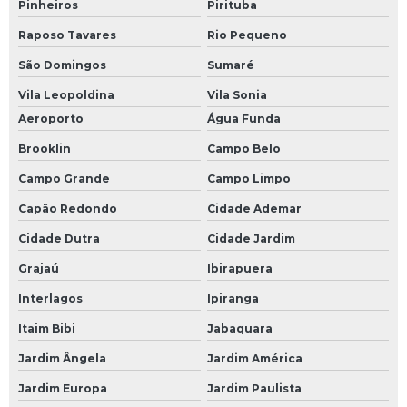
Pinheiros
Pirituba
Vergalhão 8mm
Raposo Tavares
Rio Pequeno
Vergalhão à venda
São Domingos
Sumaré
Vergalhão de 1 2
Vila Leopoldina
Vila Sonia
Aeroporto
Água Funda
Vergalhão de 1 4
Brooklin
Campo Belo
Vergalhão de aço
Campo Grande
Campo Limpo
Vergalhão de aço 3 8
Capão Redondo
Cidade Ademar
Vergalhão de aço preço
Cidade Dutra
Cidade Jardim
Vergalhão de ferro
Grajaú
Ibirapuera
Vergalhão de ferro 10mm
Interlagos
Ipiranga
Vergalhão de ferro 10mm preço
Itaim Bibi
Jabaquara
Vergalhão de ferro 3 4
Jardim Ângela
Jardim América
Vergalhão de ferro 3 8
Jardim Europa
Jardim Paulista