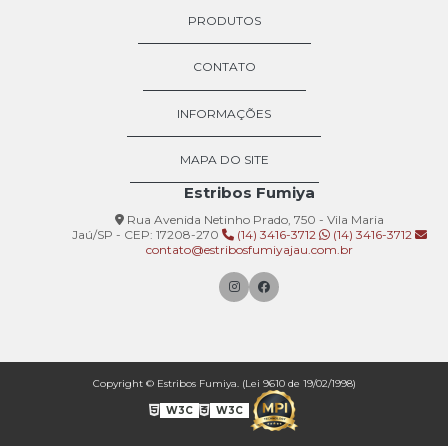
PRODUTOS
CONTATO
INFORMAÇÕES
MAPA DO SITE
Estribos Fumiya
Rua Avenida Netinho Prado, 750 - Vila Maria
Jaú/SP - CEP: 17208-270
(14) 3416-3712
(14) 3416-3712
contato@estribosfumiyajau.com.br
Copyright © Estribos Fumiya. (Lei 9610 de 19/02/1998)
W3C
W3C