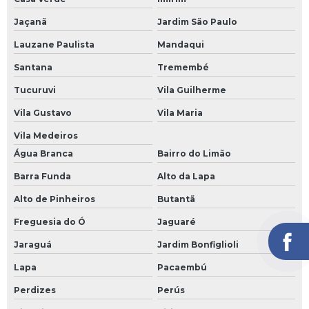
Sapatas para construção preço
Jaçanã
Jardim São Paulo
Sapatas prontas para construção
Lauzane Paulista
Mandaqui
Treliça aço
Santana
Tremembé
Treliça de ferro 12m preço
Tucuruvi
Vila Guilherme
Treliça de ferro para coluna
Vila Gustavo
Vila Maria
Vila Medeiros
Treliça estrutura metálica
Água Branca
Bairro do Limão
Treliça estrutural
Barra Funda
Alto da Lapa
Treliça para coluna de concreto preço
Alto de Pinheiros
Butantã
Treliça para construção civil
Freguesia do Ó
Jaguaré
Treliça para laje
Jaraguá
Jardim Bonfiglioli
Treliças para construção
Lapa
Pacaembú
Vergalhão 3 8 12m preço
Perdizes
Perús
Vergalhão 5mm