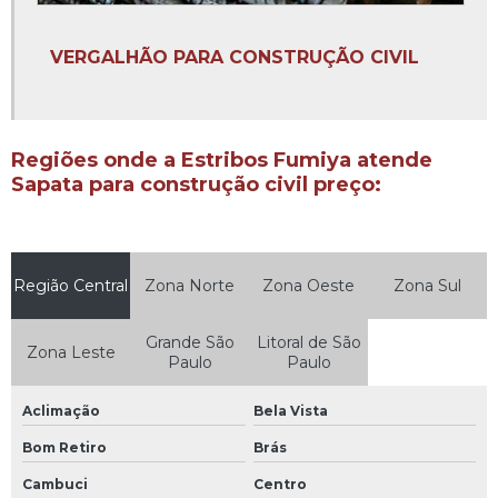
Fabricante de brocas especiais
VERGALHÃO PARA CONSTRUÇÃO CIVIL
Fabricante de vergalhão 3 8
Fabricante de vergalhão aço
Kilo arame recozido
Regiões onde a Estribos Fumiya atende
Sapata para construção civil preço:
Malha pop para construção
Onde comprar arame recozido
Onde comprar arame recozido no atacado
Região Central
Zona Norte
Zona Oeste
Zona Sul
Preço arame recozido
Grande São
Litoral de São
Preço arame recozido 18
Zona Leste
Paulo
Paulo
Preço arame recozido kg
Aclimação
Bela Vista
Preço de coluna pronta para construção civil
Bom Retiro
Brás
Preço do arame recozido
Cambuci
Centro