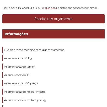
Ligue para
14 3416-3712
ou
clique aqui
e entre em contato por email.
Solicite um orçamento
Informações
1 kg de arame recozido tem quantos metros
Arame recozido 1 kg
Arame recozido 12mm
Arame recozido 18
Arame recozido 18 preço
Arame recozido kg por metro
Arame recozido metros por kg