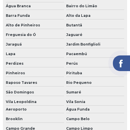
Treliça estrutural
Água Branca
Bairro do Limão
Treliça para coluna de concreto preço
Barra Funda
Alto da Lapa
Treliça para construção civil
Alto de Pinheiros
Butantã
Treliça para laje
Freguesia do Ó
Jaguaré
Treliças para construção
Jaraguá
Jardim Bonfiglioli
Lapa
Pacaembú
Vergalhão 3 8 12m preço
Perdizes
Perús
Vergalhão 5mm
Pinheiros
Pirituba
Vergalhão 8mm
Raposo Tavares
Rio Pequeno
Vergalhão à venda
São Domingos
Sumaré
Vergalhão de 1 2
Vila Leopoldina
Vila Sonia
Vergalhão de 1 4
Aeroporto
Água Funda
Vergalhão de aço
Brooklin
Campo Belo
Vergalhão de aço 3 8
Campo Grande
Campo Limpo