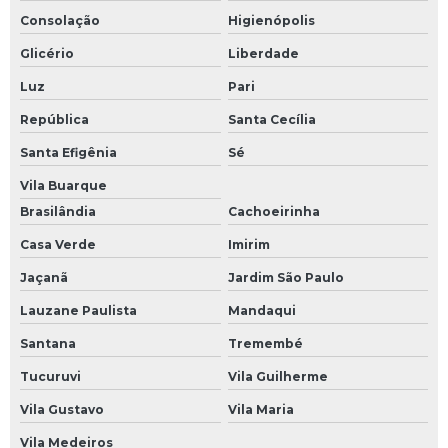
Preço do arame recozido torcido
Consolação
Higienópolis
Preço kg arame recozido
Glicério
Liberdade
Sapata para coluna
Luz
Pari
Sapata para coluna de ferro
República
Santa Cecília
Sapata para construção civil
Santa Efigênia
Sé
Sapata para construção civil preço
Vila Buarque
Brasilândia
Cachoeirinha
Sapatas para construção
Casa Verde
Imirim
Sapatas para construção preço
Jaçanã
Jardim São Paulo
Sapatas prontas para construção
Lauzane Paulista
Mandaqui
Treliça aço
Santana
Tremembé
Treliça de ferro 12m preço
Tucuruvi
Vila Guilherme
Treliça de ferro para coluna
Vila Gustavo
Vila Maria
Treliça estrutura metálica
Vila Medeiros