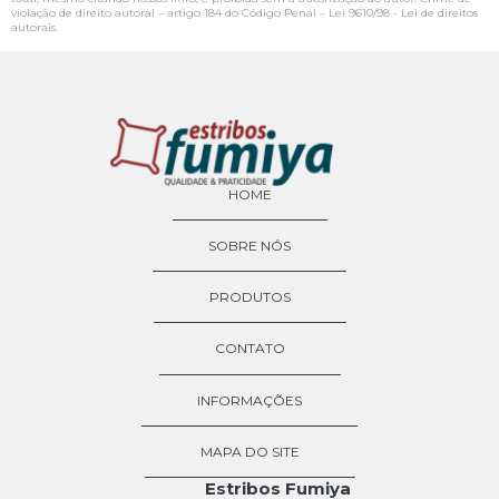
violação de direito autoral – artigo 184 do Código Penal –
Lei 9610/98 - Lei de direitos
autorais
.
HOME
SOBRE NÓS
PRODUTOS
CONTATO
INFORMAÇÕES
MAPA DO SITE
Estribos Fumiya