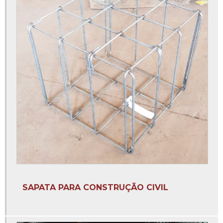
Coluna para construção 3 8
Coluna para construção de casas
Coluna pronta construção civil
Comprar arame recozido direto da fábrica
Distribuidor de arame recozido
Distribuidora de arame recozido sp
Empresa de brocas
Empresa fabricante de brocas
Empresas de coluna
Estribo para coluna 3 8
Estribo para coluna 5 16
SAPATA PARA CONSTRUÇÃO CIVIL
Estribo para coluna de concreto
Estribo para coluna de ferro