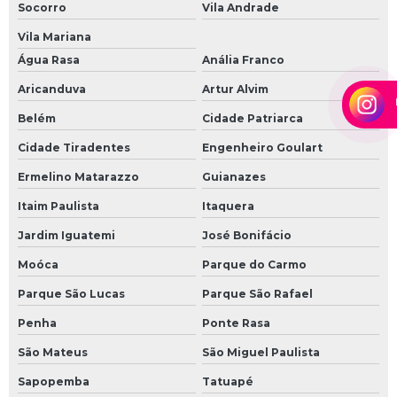
Socorro
Vila Andrade
Vergalhões para fazer coluna
Vila Mariana
Água Rasa
Anália Franco
Aricanduva
Artur Alvim
Belém
Cidade Patriarca
Cidade Tiradentes
Engenheiro Goulart
Ermelino Matarazzo
Guianazes
Itaim Paulista
Itaquera
Jardim Iguatemi
José Bonifácio
Moóca
Parque do Carmo
Parque São Lucas
Parque São Rafael
Penha
Ponte Rasa
São Mateus
São Miguel Paulista
Sapopemba
Tatuapé