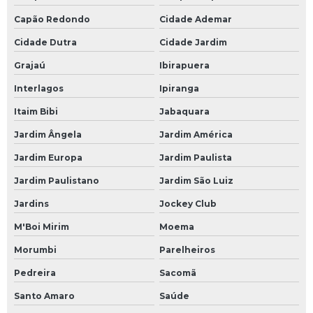
Vergalhão de aço preço
Capão Redondo
Cidade Ademar
Vergalhão de ferro
Cidade Dutra
Cidade Jardim
Vergalhão de ferro 10mm
Grajaú
Ibirapuera
Vergalhão de ferro 10mm preço
Interlagos
Ipiranga
Vergalhão de ferro 3 4
Itaim Bibi
Jabaquara
Jardim Ângela
Jardim América
Vergalhão de ferro 3 8
Jardim Europa
Jardim Paulista
Vergalhão de ferro 5 16
Jardim Paulistano
Jardim São Luiz
Vergalhão de ferro 5mm
Jardins
Jockey Club
Vergalhão de ferro para construção
M'Boi Mirim
Moema
Vergalhão para coluna
Morumbi
Parelheiros
Vergalhão para construção
Pedreira
Sacomã
Vergalhão para construção civil
Santo Amaro
Saúde
Vergalhão para construção civil preço