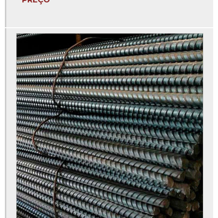
Fábrica de coluna
Fábrica de coluna de ferro
Fábrica de colunas vigas e sapatas
Fábrica de estribo
Fábrica de estribo para construção
Fábrica de estribos para construção civil
Fábrica de malha pop
Fábrica de treliça
Fábrica de treliça para laje
Fábrica de vergalhão
Fabricação de arame recozido
Fabricação de coluna para construção civil
Fabricante de brocas escalonadas