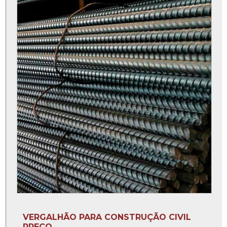
Estribo redondo para coluna
Estribos à venda
Estribos colunas
Estribos de ferro
Estribos de ferro 12x27
Estribos de ferro 3 8
Estribos de ferro para coluna
Estribos de ferro para construção preço
Estribos para construção
Estribos para construção civil
Estribos para vigas
Estribos prontos para construção civil
VERGALHÃO PARA CONSTRUÇÃO CIVIL
Fábrica de arame recozido
PREÇO