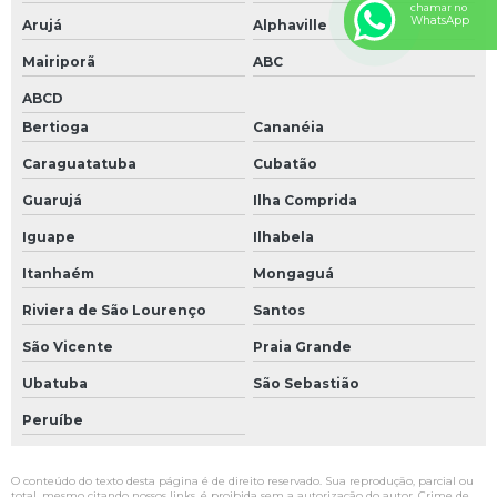
chamar no
WhatsApp
Arujá
Alphaville
Mairiporã
ABC
ABCD
Bertioga
Cananéia
Caraguatatuba
Cubatão
Guarujá
Ilha Comprida
Iguape
Ilhabela
Itanhaém
Mongaguá
Riviera de São Lourenço
Santos
São Vicente
Praia Grande
Ubatuba
São Sebastião
Peruíbe
O conteúdo do texto desta página é de direito reservado. Sua reprodução, parcial ou
total, mesmo citando nossos links, é proibida sem a autorização do autor. Crime de