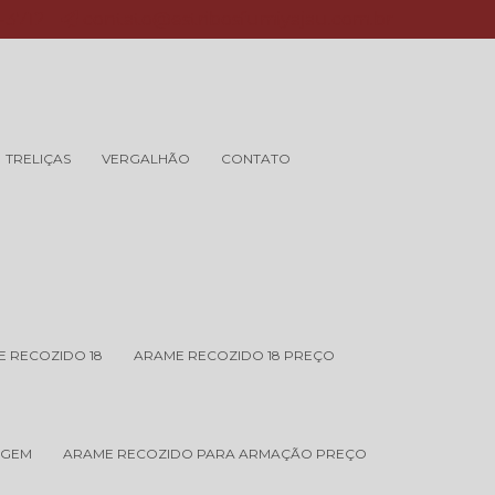
6-3712
contato@estribosfumiyajau.com.br
TRELIÇAS
VERGALHÃO
CONTATO
 RECOZIDO 18
ARAME RECOZIDO 18 PREÇO
AGEM
ARAME RECOZIDO PARA ARMAÇÃO PREÇO