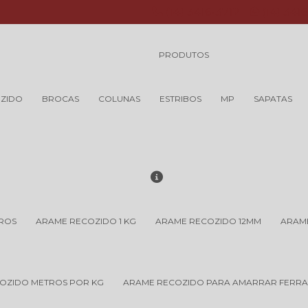
(14) 3416-3712
(14) 341
PRODUTOS
ZIDO
BROCAS
COLUNAS
ESTRIBOS
MP
SAPATAS
TROS
ARAME RECOZIDO 1 KG
ARAME RECOZIDO 12MM
ARAME
OZIDO METROS POR KG
ARAME RECOZIDO PARA AMARRAR FERR