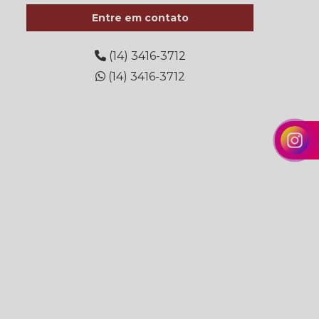
Entre em contato
Arame recozido valor
Barra de vergalhão
(14) 3416-3712
(14) 3416-3712
Barra de vergalhão 1 4
Barra de vergalhão 3 8
Barra de vergalhão 5 16
Brocas para construção
Brocas para construção civil
Coluna construção civil
Coluna para construção
Coluna para construção 3 8
Coluna para construção de casas