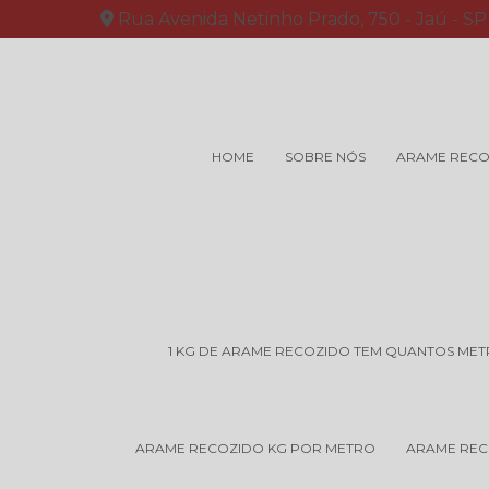
Rua Avenida Netinho Prado, 750 - Jaú - SP
HOME
SOBRE NÓS
ARAME RECO
1 KG DE ARAME RECOZIDO TEM QUANTOS ME
ARAME RECOZIDO KG POR METRO
ARAME REC